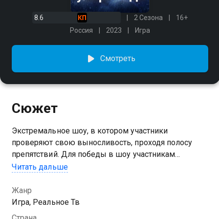
8.6
2 Сезона
16+
Россия
2023
Игра
Смотреть
Сюжет
Экстремальное шоу, в котором участники
проверяют свою выносливость, проходя полосу
препятствий. Для победы в шоу участникам
необходимо пройти отборочный этап, полуфинал,
Читать дальше
финал и суперфинал. Для успешного выступления в
проекте важны скорость и количество
Жанр
загоревшихся колец, которые нужно снимать на
Игра, Реальное Тв
каждом этапе. Если кольцо не срывается, участник
Страна