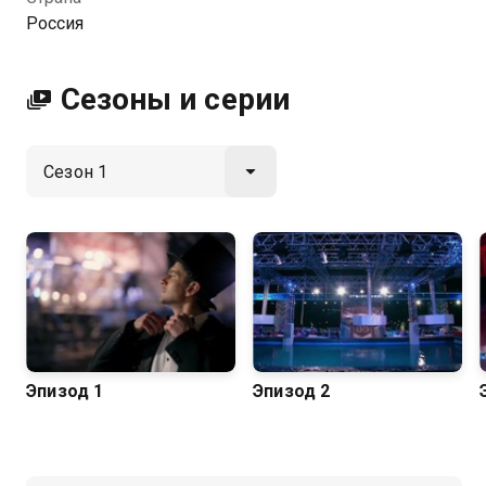
не может продолжить испытание. В полуфинале
Россия
семьдесят атлетов сражаются не только с трассой,
но и друг с другом, проходя испытания в парной
гонке на уникальной двойной полосе. Тридцать пять
Сезоны и серии
героев попадают в финал, и только двух лучших
атлетов ждёт долгожданный суперфинал. Победит
тот, кто сможет обогнать соперника и заполучить
последнее кольцо на вершине 26-метровой башни.
Эпизод 1
Эпизод 2