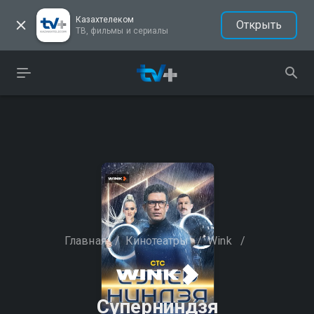
Казахтелеком
Открыть
ТВ, фильмы и сериалы
Главная
/
Кинотеатры
/
Wink
/
Суперниндзя