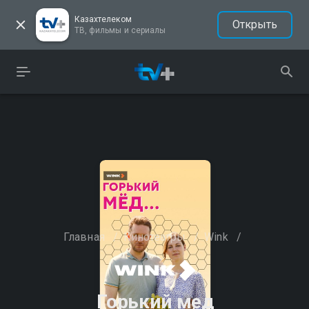
Казахтелеком
Открыть
ТВ, фильмы и сериалы
Главная
/
Кинотеатры
/
Wink
/
Горький мед