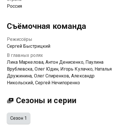
совершенно не похожий на мужчин, которые
Россия
окружают девушку. Ася влюбилась… Борис приехал
в поселок неслучайно — он представляет интересы
бизнесмена, который хочет выкупить за бесценок
Съёмочная команда
землю у местных и построить здесь элитный
коттеджный посёлок… Более того, у Бориса есть
Режиссёры
невеста, которая не собирается отпускать своего
Сергей Быстрицкий
жениха… Смогут ли Ася и Борис быть вместе?
В главных ролях
Простит ли его Ася, когда узнает горькую правду? И
Лика Маркелова, Антон Денисенко, Паулина
сумеют ли жители посёлка отстоять свою землю?…
Врублевска, Олег Юдин, Игорь Кулачко, Наталья
Дружинина, Олег Спиренков, Александр
Никольский, Сергей Нечипоренко
Сезоны и серии
Сезон 1