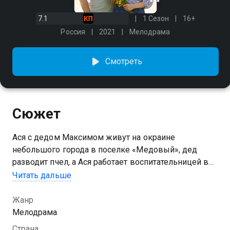
7.1
1 Сезон
16+
Россия
2021
Мелодрама
Смотреть
Сюжет
Ася с дедом Максимом живут на окраине
небольшого города в поселке «Медовый», дед
разводит пчел, а Ася работает воспитательницей в
детском саду. В красивую и веселую Асю влюблен
Читать дальше
сосед Сергей, она избегает встреч, но Сергей не
отстает и его знаки внимания становятся слишком
Жанр
назойливыми, а порой и опасными… Спасает Асю
Мелодрама
случайный прохожий Борис, красивый, галантный,
Страна