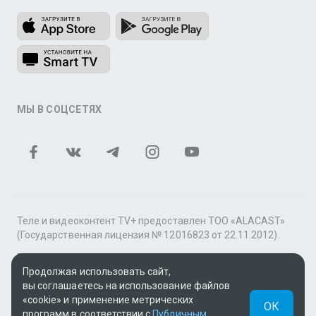
МЫ В СОЦСЕТЯХ
Теле и видеоконтент TV+ предоставлен ТОО «ALACAST»
(Государственная лицензия № 12016823 от 22.11.2012).
В рамках услуги «Видео по подписке» для «Пакета
фильмов и сериалов tv+» контент предоставляется
Продолжая использовать сайт,
онлайн-кинотеатром MEGOGO.
вы соглашаетесь на использование файлов
«cookie» и применение метрических
ОК
Поддержка: tvplus@telecom.kz
программ в соответствии с
Публичным