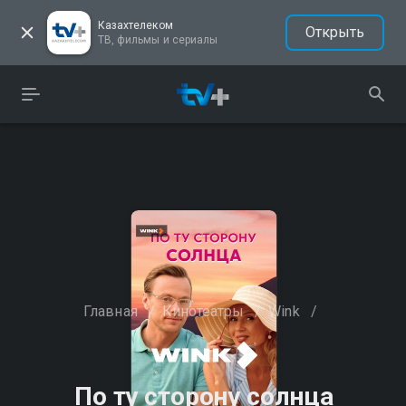
Казахтелеком
Открыть
ТВ, фильмы и сериалы
Главная
/
Кинотеатры
/
Wink
/
По ту сторону солнца