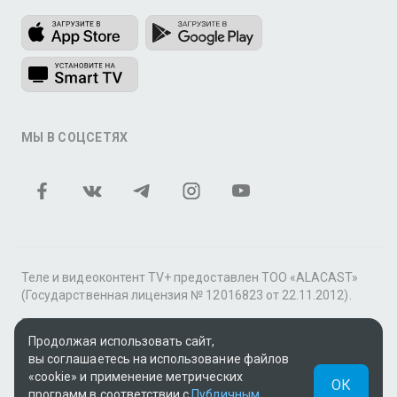
МЫ В СОЦСЕТЯХ
Теле и видеоконтент TV+ предоставлен ТОО «ALACAST»
(Государственная лицензия № 12016823 от 22.11.2012).
В рамках услуги «Видео по подписке» для «Пакета
фильмов и сериалов tv+» контент предоставляется
Продолжая использовать сайт,
онлайн-кинотеатром MEGOGO.
вы соглашаетесь на использование файлов
«cookie» и применение метрических
ОК
Поддержка: tvplus@telecom.kz
программ в соответствии с
Публичным