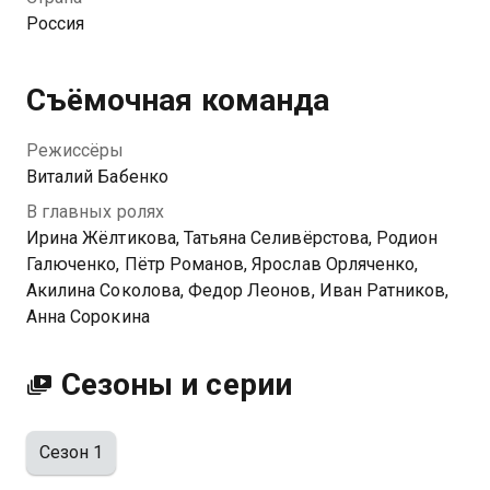
её пожить у себя. В родном городке Аню ничего не
Россия
держит — мама умерла, отец поспешно женился
вновь, а новый знакомый Игорь, в которого она
влюблена, неожиданно пропал. Переехав в столицу,
Съёмочная команда
Аня попадает в самое сердце интриг и опасных
событий…
Режиссёры
Виталий Бабенко
В главных ролях
Ирина Жёлтикова, Татьяна Селивёрстова, Родион
Галюченко, Пётр Романов, Ярослав Орляченко,
Акилина Соколова, Федор Леонов, Иван Ратников,
Анна Сорокина
Сезоны и серии
Сезон 1