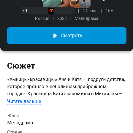
7.1
1 Сезон
16+
Россия
2022
Мелодрама
Смотреть
Сюжет
«Умницы-красавицы» Аня и Катя — подруги детства,
которое прошло в небольшом прибрежном
городке. Красавица Катя знакомится с Михаилом —
бизнесменом из Москвы — и тут же принимает его
Читать дальше
предложение выйти замуж и уехать в столицу. Аня,
пережив предательство жениха и семейную
Жанр
трагедию, уходит с головой в работу. Спустя два
Мелодрама
года Катя, узнав о проблемах подруги, приглашает
Страна