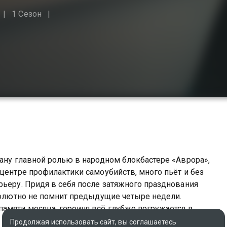
1 Сезон
рану главной ролью в народном блокбастере «Аврора»,
 центре профилактики самоубийств, много пьёт и без
разднования
бсолютно не помнит предыдущие четыре недели.
амяти месяца, героиня всё глубже погружается в
трашней и опасней, чем она думала.
Продолжая использовать сайт, вы соглашаетесь