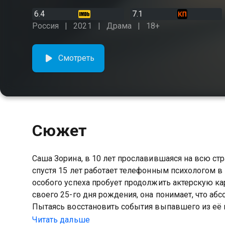
6.4
7.1
Россия
2021
Драма
18+
Смотреть
Сюжет
Саша Зорина, в 10 лет прославившаяся на всю ст
спустя 15 лет работает телефонным психологом в
особого успеха пробует продолжить актерскую карьеру. Придя в себя после затяжного п
своего 25-го дня рождения, она понимает, что а
Пытаясь восстановить события выпавшего из её п
своё прошлое, где всё оказывается значительно с
Читать дальше