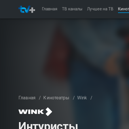
Главная
ТВ каналы
Лучшее на ТВ
Кино
Главная
/
Кинотеатры
/
Wink
/
Интуристы