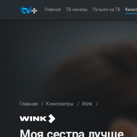
Главная
ТВ каналы
Лучшее на ТВ
Кино
Главная
/
Кинотеатры
/
Wink
/
Моя сестра лучше