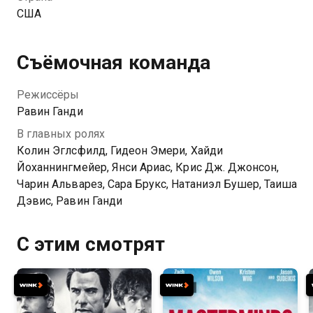
США
Съёмочная команда
Режиссёры
Равин Ганди
В главных ролях
Колин Эглсфилд, Гидеон Эмери, Хайди
Йоханнингмейер, Янси Ариас, Крис Дж. Джонсон,
Чарин Альварез, Сара Брукс, Натаниэл Бушер, Таиша
Дэвис, Равин Ганди
С этим смотрят