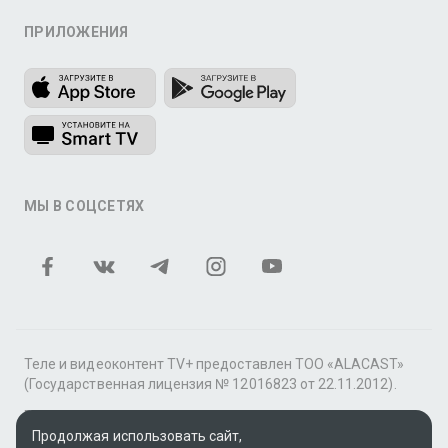
ПРИЛОЖЕНИЯ
МЫ В СОЦСЕТЯХ
Теле и видеоконтент TV+ предоставлен ТОО «ALACAST»
(Государственная лицензия № 12016823 от 22.11.2012).
В рамках услуги «Видео по подписке» для «Пакета
фильмов и сериалов tv+» контент предоставляется
Продолжая использовать сайт,