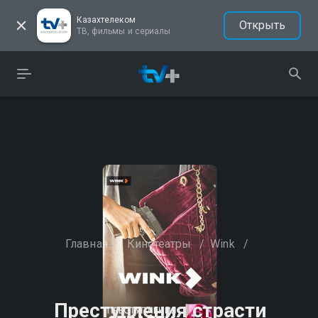
Казахтелеком
Открыть
ТВ, фильмы и сериалы
Главная
/
Кинотеатры
/
Wink
/
Преступления страсти