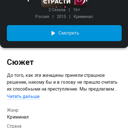
2 Сезона
16+
Россия
2015
Криминал
Смотреть
Сюжет
До того, как эти женщины приняли страшное
решение, никому бы и в голову не пришло считать
их способными на преступление. Мы предлагаем
рассмотреть каждую трагедию с точки зрения не
Читать дальше
только Уголовного кодекса. И попытаться понять,
какие события и переживания в прошлом наших
Жанр
героинь заставили их поверить, будто все средства
Криминал
хороши в борьбе за личное счастье. Что заставило
Страна