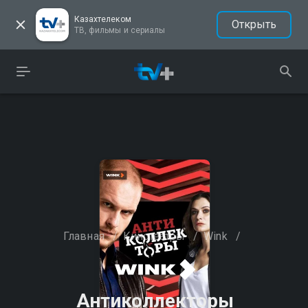
Казахтелеком
Открыть
ТВ, фильмы и сериалы
Главная
/
Кинотеатры
/
Wink
/
Антиколлекторы