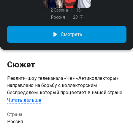
2 Сезона
16+
Россия
2017
Смотреть
Сюжет
Реалити-шоу телеканала «Че» «Антиколлекторы»
направлено на борьбу с коллекторским
беспределом, который процветает в нашей стране.
Как защитить себя и свою семью от произвола
Читать дальше
вымогателей и не поплатиться за кредит
собственным здоровьем, можно узнать
Страна
совершенно бесплатно, если все сезоны
Россия
программы «Антиколлекторы» смотреть онлайн в