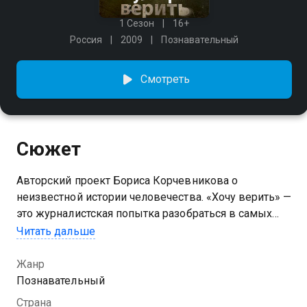
1 Сезон
16+
Россия
2009
Познавательный
Смотреть
Сюжет
Авторский проект Бориса Корчевникова о
неизвестной истории человечества. «Хочу верить» —
это журналистская попытка разобраться в самых
оглушительных тайнах истории, взгляд на мир, в
Читать дальше
котором каждый шаг ставит новые вопросы и
требует разгадок.
Жанр
Познавательный
Страна