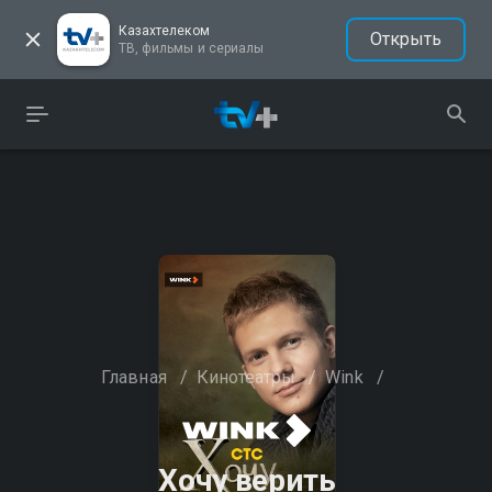
Казахтелеком
Открыть
ТВ, фильмы и сериалы
Главная
/
Кинотеатры
/
Wink
/
Хочу верить