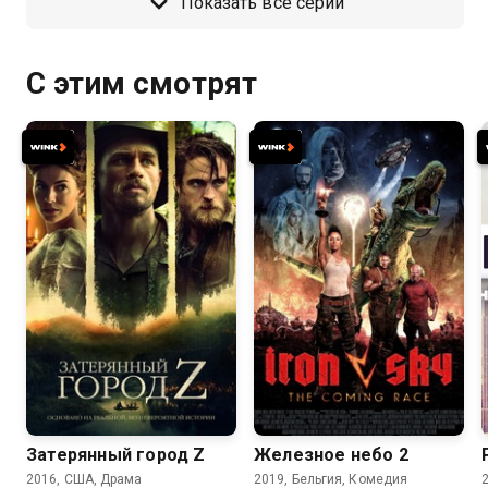
Показать все серии
С этим смотрят
6.6
6.6
5.5
5.0
Затерянный город Z
Железное небо 2
2016, США, Драма
2019, Бельгия, Комедия