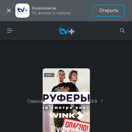
Казахтелеком
Открыть
ТВ, фильмы и сериалы
Главная
/
Кинотеатры
/
Wink
/
Руферы