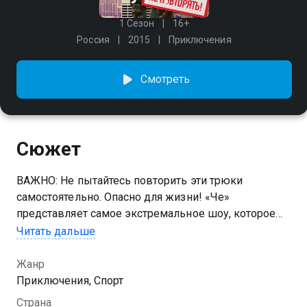
1 Сезон
16+
Россия
2015
Приключения
Смотреть
Сюжет
ВАЖНО: Не пытайтесь повторить эти трюки
самостоятельно. Опасно для жизни! «Че»
представляет самое экстремальное шоу, которое
поднимет зрителей на незабываемую высоту и
Читать дальше
вызовет дрожь в коленях! Два простых парня
покорят самые высокие здания планеты. Без
Жанр
страховки. Без разрешения. И абсолютно без
Приключения, Спорт
тормозов! Жизнь руферов – это череда покорений
Страна