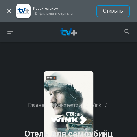
Казахтелеком
Открыть
ТВ, фильмы и сериалы
Главная
/
Кинотеатры
/
Wink
/
Отель для самоубийц