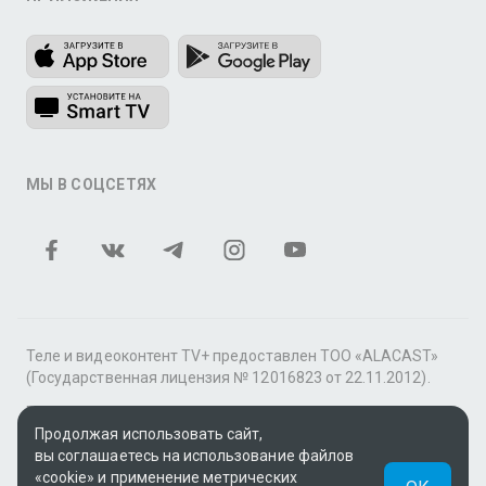
МЫ В СОЦСЕТЯХ
Теле и видеоконтент TV+ предоставлен ТОО «ALACAST»
(Государственная лицензия № 12016823 от 22.11.2012).
В рамках услуги «Видео по подписке» для «Пакета
фильмов и сериалов tv+» контент предоставляется
Продолжая использовать сайт,
онлайн-кинотеатром MEGOGO.
вы соглашаетесь на использование файлов
«cookie» и применение метрических