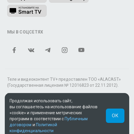
МЫ В СОЦСЕТЯХ
Теле и видеоконтент TV+ предоставлен ТОО «ALACAST»
(Государственная лицензия № 12016823 от 22.11.2012).
В рамках услуги «Видео по подписке» для «Пакета
фильмов и сериалов tv+» контент предоставляется
Продолжая использовать сайт,
онлайн-кинотеатром MEGOGO.
вы соглашаетесь на использование файлов
«cookie» и применение метрических
ОК
Поддержка: tvplus@telecom.kz
программ в соответствии с
Публичным
договором
и
Политикой
UUID: 7487bf6e-63e8-4ccb-94c9-9f9b1a10a04a
конфиденциальности
v3.9.15
|
SSR