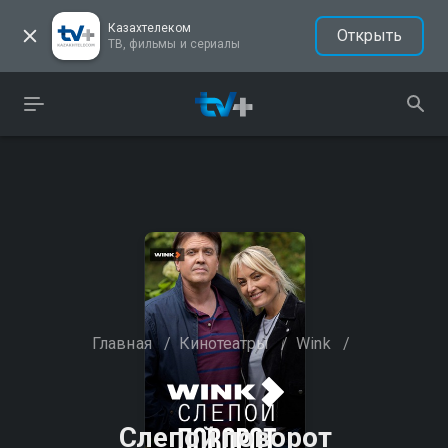
Казахтелеком
Открыть
ТВ, фильмы и сериалы
Главная
/
Кинотеатры
/
Wink
/
Слепой поворот