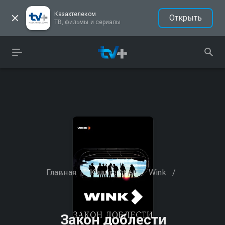
Казахтелеком
Открыть
ТВ, фильмы и сериалы
Главная
/
Кинотеатры
/
Wink
/
Закон доблести