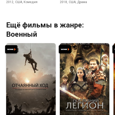
снежного человека
2012, США, Комедия
2018, США, Драма
Ещё фильмы в жанре:
Военный
6.5
6.8
6.1
5.4