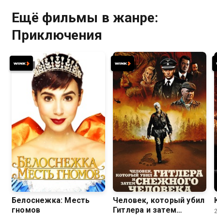
Ещё фильмы в жанре:
Приключения
6.1
5.6
5.8
5.7
Белоснежка: Месть
Человек, который убил
гномов
Гитлера и затем