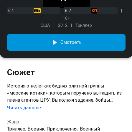
6.4
6.7
16+
США
2012
Триллер
Смотреть
Сюжет
История о нелегких буднях элитной группы
«морские котики», которым поручено вытащить из
плена агентов ЦРУ. Выполняя задание, бойцы
попутно уничтожают террористическую группу, в
Читать дальше
планы которой входила масштабная атака на США.
Жанр
Триллер, Боевик, Приключения, Военный