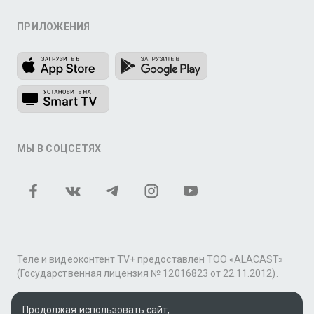
ПРИЛОЖЕНИЯ
МЫ В СОЦСЕТЯХ
Теле и видеоконтент TV+ предоставлен ТОО «ALACAST»
(Государственная лицензия № 12016823 от 22.11.2012).
В рамках услуги «Видео по подписке» для «Пакета
фильмов и сериалов tv+» контент предоставляется
Продолжая использовать сайт,