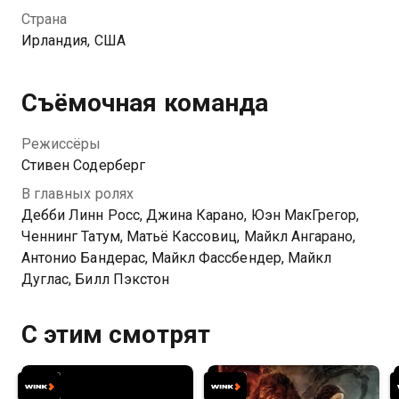
использовать весь свой талант и опыт, чтобы
Страна
скрыться от международного розыска, защитить
Ирландия, США
свою семью и отомстить за предательство…
Съёмочная команда
Режиссёры
Стивен Содерберг
В главных ролях
Дебби Линн Росс, Джина Карано, Юэн МакГрегор,
Ченнинг Татум, Матьё Кассовиц, Майкл Ангарано,
Антонио Бандерас, Майкл Фассбендер, Майкл
Дуглас, Билл Пэкстон
С этим смотрят