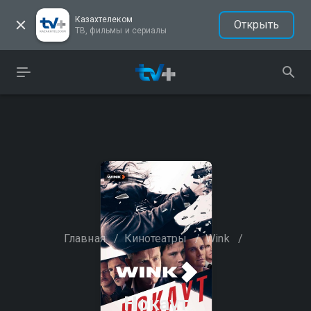
Казахтелеком
Открыть
ТВ, фильмы и сериалы
Главная
/
Кинотеатры
/
Wink
/
Нокаут