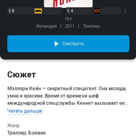
5.8
5.4
16+
Ирландия
2011
Триллер
Смотреть
Сюжет
Мэллори Кейн — секретный спецагент. Она молода,
умна и красива. Время от времени шеф
международной спецслужбы Кеннет вызывает ее
для выполнения заданий, не всегда
Читать дальше
санкционированных правительством. Но после
провала череды операций Мэллори осознает, что
Жанр
она пешка в двойной игре. Теперь ей нужно
Триллер, Боевик