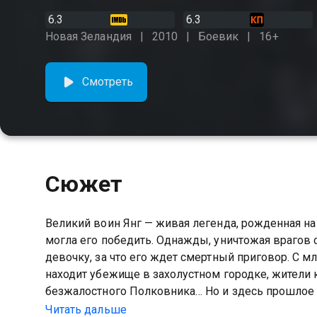
6.3
6.3
Новая Зеландия
2010
Боевик
16+
Смотреть
Сюжет
Великий воин Янг — живая легенда, рожденная на п
могла его победить. Однажды, уничтожая врагов 
девочку, за что его ждет смертный приговор. С м
находит убежище в захолустном городке, жители 
безжалостного Полковника… Но и здесь прошлое 
меч…
Читать дальше