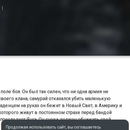
оле боя. Он был так силен, что ни одна армия не
своего клана, самурай отказался убить маленькую
ладенцем на руках он бежит в Новый Свет, в Америку и
которого живут в постоянном страхе перед бандой
преследует Янга. Он снова должен обнажить свой
Продолжая использовать сайт, вы соглашаетесь