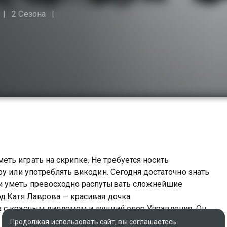
2 Сезона
ь играть на скрипке. Не требуется носить
у или употреблять викодин. Сегодня достаточно знать
и уметь превосходно распутывать сложнейшие
д.Катя Лаврова — красивая дочка
 с красным дипломом и лучший опер Управления. Она
енным чувством юмора. Еще недавно ее ждала
Продолжая использовать сайт, вы соглашаетесь