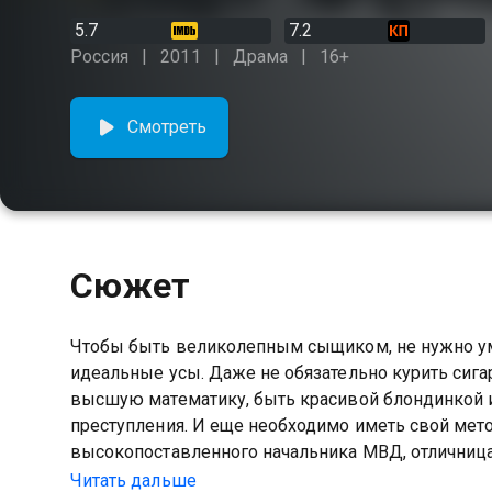
5.7
7.2
Россия
2011
Драма
16+
Смотреть
Сюжет
Чтобы быть великолепным сыщиком, не нужно умет
идеальные усы. Даже не обязательно курить сигар
высшую математику, быть красивой блондинкой 
преступления. И еще необходимо иметь свой мето
высокопоставленного начальника МВД, отличница
обладает мужской логикой, острым умом и отточ
Читать дальше