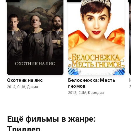
6.5
7.0
6.1
5.6
Охотник на лис
Белоснежка: Месть
гномов
2014, США, Драма
2012, США, Комедия
Ещё фильмы в жанре:
Триллер