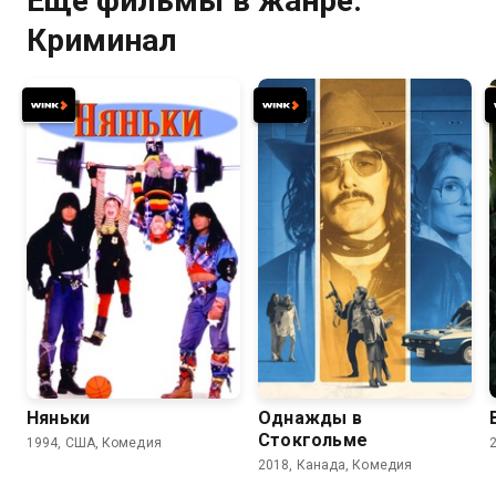
Ещё фильмы в жанре:
Криминал
7.2
6.0
6.5
6.1
Няньки
Однажды в
Стокгольме
1994, США, Комедия
2018, Канада, Комедия