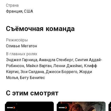
наркобарону Дону Лусиа. Единственная нить,
Страна
соединяющая девушку-убийцу с миром обычных
Франция, США
людей — это ее возлюбленный, который не
догадывается, чем на самом деле занимается его
подружка…
Съёмочная команда
Режиссёры
Оливье Мегатон
В главных ролях
Энджел Гарница, Амандла Стенберг, Синтия Аддай-
Робинсон, Майкл Вартан, Ленни Джеймс, Клифф
Кёртис, Зои Салдана, Джесси Боррего, Жорди
Молья, Бету Бенитес
С этим смотрят