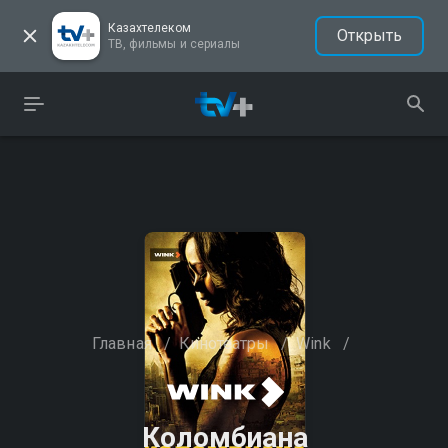
Казахтелеком
Открыть
ТВ, фильмы и сериалы
Главная
/
Кинотеатры
/
Wink
/
Коломбиана