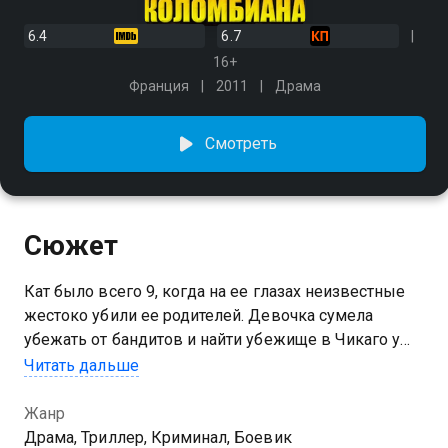
6.4
6.7
16+
Франция
2011
Драма
Смотреть
Сюжет
Кат было всего 9, когда на ее глазах неизвестные
жестоко убили ее родителей. Девочка сумела
убежать от бандитов и найти убежище в Чикаго у
своего дяди. Теперь Кат профессиональный убийца.
Читать дальше
Во что бы то ни стало она должна распутать клубок
давнего преступления и отомстить за смерть
Жанр
родителей. Все следы ведут к колумбийскому
Драма, Триллер, Криминал, Боевик