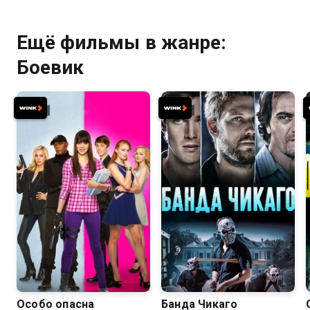
Ещё фильмы в жанре:
Боевик
5.4
5.4
6.4
5.3
Особо опасна
Банда Чикаго