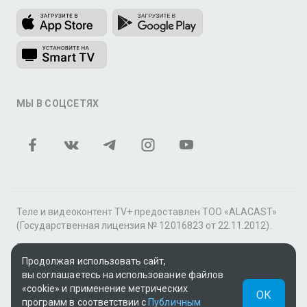
МЫ В СОЦСЕТЯХ
Теле и видеоконтент TV+ предоставлен ТОО «ALACAST»
(Государственная лицензия № 12016823 от 22.11.2012).
В рамках услуги «Видео по подписке» для «Пакета
фильмов и сериалов tv+» контент предоставляется
Продолжая использовать сайт,
онлайн-кинотеатром MEGOGO.
вы соглашаетесь на использование файлов
«cookie» и применение метрических
ОК
Поддержка: tvplus@telecom.kz
программ в соответствии с
Публичным