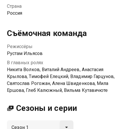
Некогда воспитывавший Антона глава центра
Страна
трудных подростков Герман предлагает ему место
Россия
в центре, чтобы подготовить непростых ребят к
местной Олимпиаде. От безысходности Ковалев
соглашается на предложение, но даже не
Съёмочная команда
представляет, насколько сложно будет найти общий
язык с ребятами и какое важное место они могут
Режиссёры
занять в его жизни.
Рустам Ильясов
В главных ролях
Никита Волков, Виталий Андреев, Анастасия
Крылова, Тимофей Елецкий, Владимир Гарцунов,
Святослав Рогожан, Алена Швиденкова, Мила
Ершова, Глеб Калюжный, Вильма Кутавичюте
Сезоны и серии