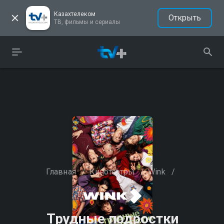
Казахтелеком
Открыть
ТВ, фильмы и сериалы
Главная
/
Кинотеатры
/
Wink
/
Трудные подростки