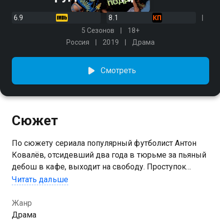
6.9
8.1
5 Сезонов
18+
Россия
2019
Драма
Смотреть
Сюжет
По сюжету сериала популярный футболист Антон
Ковалёв, отсидевший два года в тюрьме за пьяный
дебош в кафе, выходит на свободу. Проступок
перекрыл успешную карьеру Ковалёва, который
Читать дальше
ранее был капитаном сборной России. Репутация
«сбитого летчика» не позволяет ему продолжить
Жанр
любимое дело и получить престижную работу.
Драма