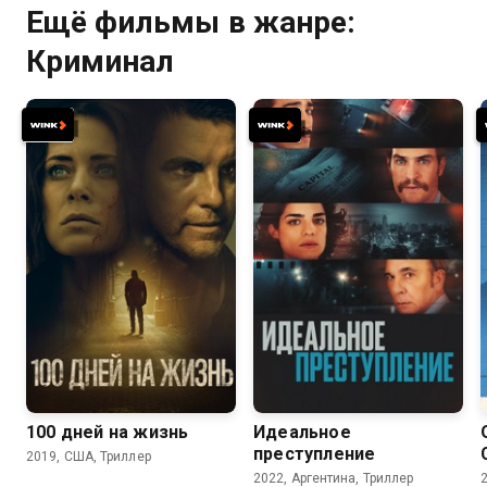
Ещё фильмы в жанре:
Криминал
6.3
5.2
6.1
6.4
100 дней на жизнь
Идеальное
преступление
2019, США, Триллер
2022, Аргентина, Триллер