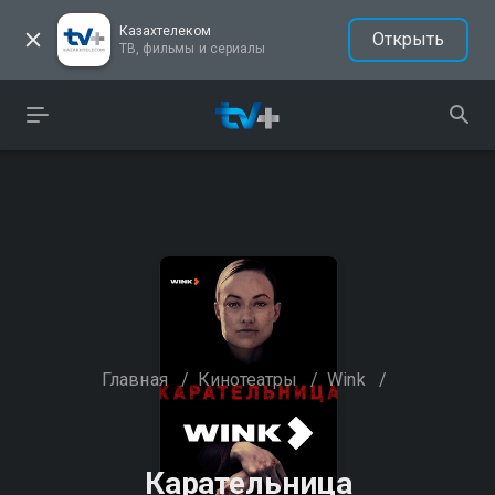
Казахтелеком
Открыть
ТВ, фильмы и сериалы
Главная
/
Кинотеатры
/
Wink
/
Карательница