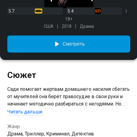
5.7
5.4
18+
США
2018
Драма
Смотреть
Сюжет
Сади помогает жертвам домашнего насилия сбегать
от мучителей она берёт правосудие в свои руки и
начинает методично разбираться с негодяями. Но
работа карательницы не так проста, а старые шрамы
Читать дальше
и раны того и гляди дадут о себе знать.
Жанр
Драма, Триллер, Криминал, Детектив