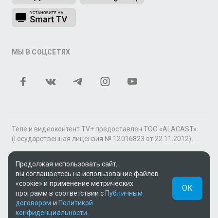
МЫ В СОЦСЕТЯХ
Теле и видеоконтент TV+ предоставлен ТОО «ALACAST»
(Государственная лицензия № 12016823 от 22.11.2012).
В рамках услуги «Видео по подписке» для «Пакета
фильмов и сериалов tv+» контент предоставляется
Продолжая использовать сайт,
онлайн-кинотеатром MEGOGO.
вы соглашаетесь на использование файлов
«cookie» и применение метрических
ОК
Поддержка: tvplus@telecom.kz
программ в соответствии с
Публичным
договором
и
Политикой
UUID: da45c159-591c-499b-801b-84498dae06b2
конфиденциальности
v3.9.15
|
SSR