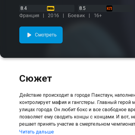
8.4
8.5
Франция
2016
Боевик
16+
Смотреть
Сюжет
Действие происходит в городе Пакстаун, наполн
контролирует мафия и гангстеры. Главный герой
улицах города. Он любит бокс и все свободное в
позволяет ему сводить концы с концами. И вот, н
решает принять участие в смертельном чемпионате 
сходит с ума весь город.
Читать дальше