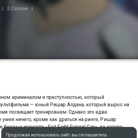
2 Сезона
енном криминалом и преступностью, который
 мультфильма — юный Ришар Алдана, который вырос на
ремя посвящает тренировкам. Однако это едва
е умея ничего, кроме как драться на ринге, Ришар
боевых искусств «Fist Fight Funeral Cup», по которому
Продолжая использовать сайт, вы соглашаетесь