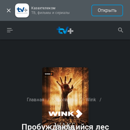
Казахтелеком
Открыть
ТВ, фильмы и сериалы
Главная
/
Кинотеатры
/
Wink
/
Пробуждающийся лес