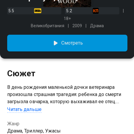
5.5
5.2
18+
Великобритания
2009
Драма
Смотреть
Сюжет
В день рождения маленькой дочки ветеринара
произошла страшная трагедия: ребенка до смерти
загрызла овчарка, которую выхаживал ее отец.
Родители, раздавленные горем, переезжают в
Читать дальше
городок ВейкВуд. Скоро они узнают, что в
таинственном лесу за городом местные жители
Жанр
совершают странный обряд воскрешения, на три
Драма, Триллер, Ужасы