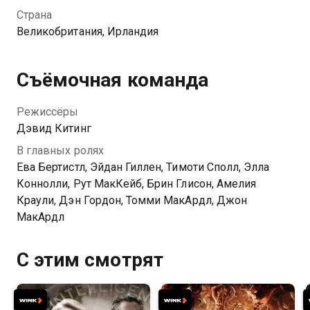
дня возвращая покойников к жизни. В обмен на
Страна
клятву отца навсегда остаться в ВейкВуде, дочку
Великобритания, Ирландия
его воскрешают. Тогда никто еще не знал, сколько
зла принесет из инфернального мира девочка-
зомби…
Съёмочная команда
Режиссёры
Дэвид Китинг
В главных ролях
Ева Бертистл, Эйдан Гиллен, Тимоти Сполл, Элла
Коннолли, Рут МакКейб, Брин Глисон, Амелия
Краули, Дэн Гордон, Томми МакАрдл, Джон
МакАрдл
С этим смотрят