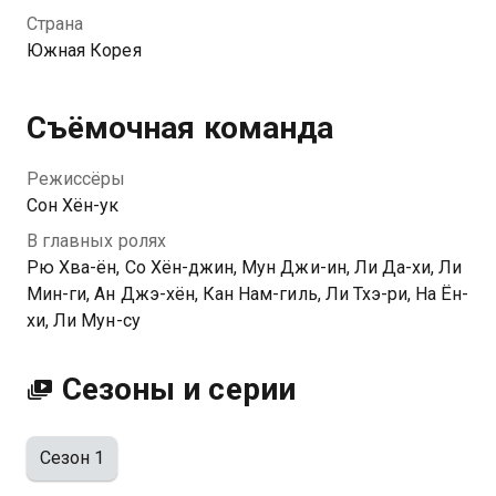
парнем, который не способен запоминать лица...
Страна
Южная Корея
Съёмочная команда
Режиссёры
Сон Хён-ук
В главных ролях
Рю Хва-ён, Со Хён-джин, Мун Джи-ин, Ли Да-хи, Ли
Мин-ги, Ан Джэ-хён, Кан Нам-гиль, Ли Тхэ-ри, На Ён-
хи, Ли Мун-су
Сезоны и серии
Сезон 1