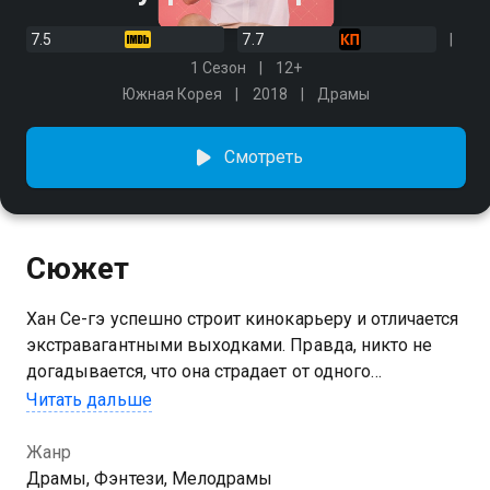
7.5
7.7
1 Сезон
12+
Южная Корея
2018
Драмы
Смотреть
Сюжет
Хан Се-гэ успешно строит кинокарьеру и отличается
экстравагантными выходками. Правда, никто не
догадывается, что она страдает от одного
загадочного заболевания. Один раз в месяц ее
Читать дальше
внешность кардинально меняется, и героине
приходится целую неделю жить под другим
Жанр
именем. Вскоре она знакомится с симпатичным
Драмы, Фэнтези, Мелодрамы