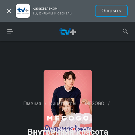
Казахтелеком
Открыть
ТВ, фильмы и сериалы
Главная
/
Кинотеатры
/
MEGOGO
/
Внутренняя красота