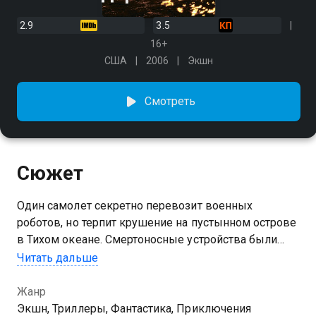
2.9
3.5
16+
США
2006
Экшн
Смотреть
Сюжет
Один самолет секретно перевозит военных
роботов, но терпит крушение на пустынном острове
в Тихом океане. Смертоносные устройства были
специально созданы для войны в заливе, и власти
Читать дальше
посылают спецназовцев, чтобы их найти и
отключить. После прибытия они сталкиваются с
Жанр
грабителями банков, которые приземлились на
Экшн, Триллеры, Фантастика, Приключения