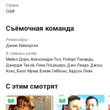
вертолете в этом же месте.
Страна
США
Съёмочная команда
Режиссёры
Джим Уайнорски
В главных ролях
Майкл Дорн, Александра Пол, Роберт Пикардо,
Джордж Такэй, Лиза ЛоЦицеро, Джо Ландо, Джош
Кокс, Билл Муми, Блейк Гиббонс, Хадсон Лейк
С этим смотрят