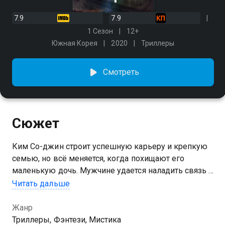
7.9
7.9
1 Сезон
12+
Южная Корея
2020
Триллеры
Смотреть
Сюжет
Ким Со-джин строит успешную карьеру и крепкую
семью, но всё меняется, когда похищают его
маленькую дочь. Мужчине удается наладить связь с
человеком из прошлого. В то же время Хан Э-ри
Читать дальше
учится и работает, чтобы накопить денег на
операцию матери. Девушка отчаивается, когда
Жанр
пропадает мама, но неожиданно с героиней
Триллеры, Фэнтези, Мистика