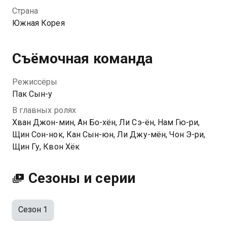
связывается герой из будущего.
Страна
Южная Корея
Съёмочная команда
Режиссёры
Пак Сын-у
В главных ролях
Хван Джон-мин, Ан Бо-хён, Ли Сэ-ён, Нам Гю-ри,
Щин Сон-нок, Кан Сын-юн, Ли Джу-мён, Чон Э-ри,
Щин Гу, Квон Хёк
Сезоны и серии
Сезон 1