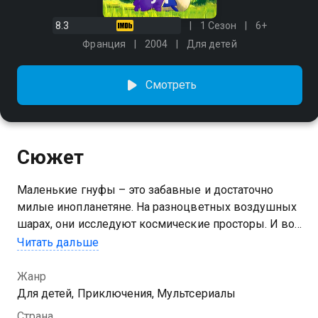
8.3
1 Сезон
6+
Франция
2004
Для детей
Смотреть
Сюжет
Маленькие гнуфы – это забавные и достаточно
милые инопланетяне. На разноцветных воздушных
шарах, они исследуют космические просторы. И вот
они наткнулись на интересную голубую планету.
Читать дальше
Осмотрев ее, гнуфы сочли Землю очень интересной,
и остались изучать наш дом. Мультфильм будет
Жанр
очень познавателен для маленьких деток.
Для детей, Приключения, Мультсериалы
Страна