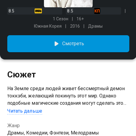
8.5
8.5
1 Сезон
16+
Южная Корея
2016
Драмы
Смотреть
Сюжет
На Земле среди людей живет бессмертный демон
токкэби, желающий покинуть этот мир. Однако
подобные магические создания могут сделать это
только одним способом — жениться на смертной
Читать дальше
девушке. Его избранницей становится героиня,
умеющая видеть привидений. Одновременно с
Жанр
происходящим ангел смерти теряет память…
Драмы, Комедии, Фэнтези, Мелодрамы