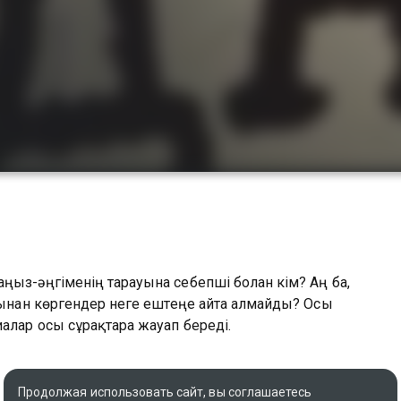
ыз-әңгіменің тарауына себепші болған кім? Аң ба,
ртынан көргендер неге ештеңе айта алмайды? Осы
лар осы сұрақтарға жауап береді.
Продолжая использовать сайт, вы соглашаетесь