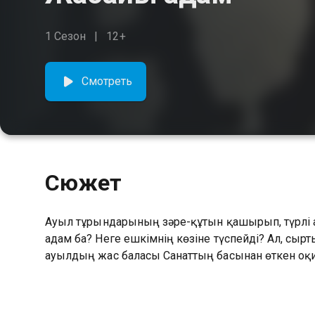
1 Сезон
12+
Смотреть
Сюжет
Ауыл тұрғындарының зәре-құтын қашырып, түрлі аң
адам ба? Неге ешкімнің көзіне түспейді? Ал, сы
ауылдың жас баласы Санаттың басынан өткен оқиға