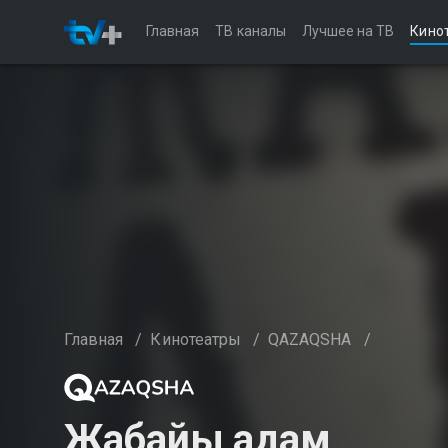
Главная
ТВ каналы
Лучшее на ТВ
Кино
Главная
/
Кинотеатры
/
QAZAQSHA
/
Жабайы адам