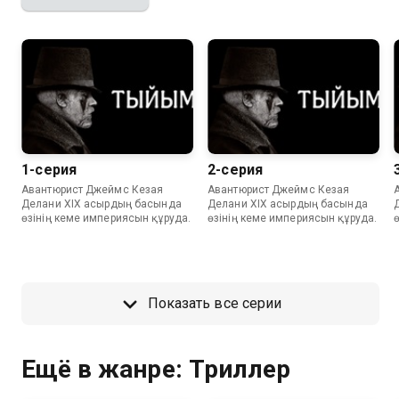
1-серия
2-серия
Авантюрист Джеймс Кезая
Авантюрист Джеймс Кезая
Делани XIX ғасырдың басында
Делани XIX ғасырдың басында
өзінің кеме империясын құруда.
өзінің кеме империясын құруда.
Показать все серии
Ещё в жанре: Триллер