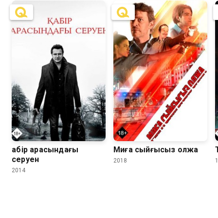
6.6
6.5
6.1
5.5
Қабір арасындағы
Миға сыйғысыз олжа
серуен
2018
2014