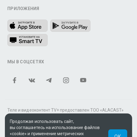
ПРИЛОЖЕНИЯ
МЫ В СОЦСЕТЯХ
Теле и видеоконтент TV+ предоставлен ТОО «ALACAST»
(Государственная лицензия № 12016823 от 22.11.2012).
Продолжая использовать сайт,
В рамках услуги «Видео по подписке» для «Пакета
вы соглашаетесь на использование файлов
фильмов и сериалов tv+» контент предоставляется
«cookie» и применение метрических
ОК