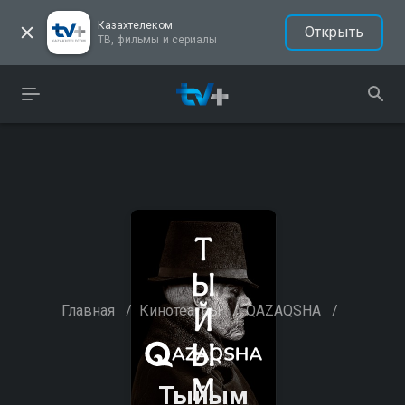
Казахтелеком
Открыть
ТВ, фильмы и сериалы
Главная
/
Кинотеатры
/
QAZAQSHA
/
Тыйым