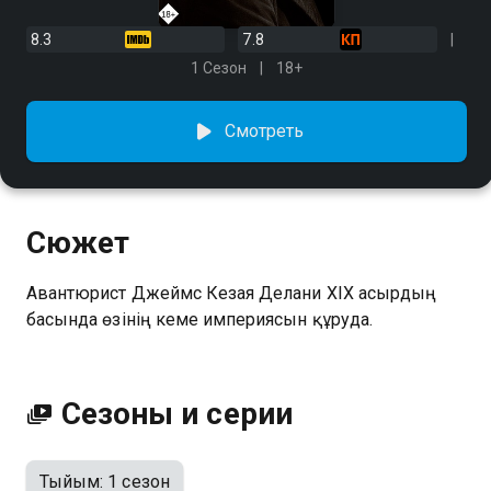
8.3
7.8
1 Сезон
18+
Смотреть
Сюжет
Авантюрист Джеймс Кезая Делани XIX ғасырдың
басында өзінің кеме империясын құруда.
Сезоны и серии
Тыйым: 1 сезон