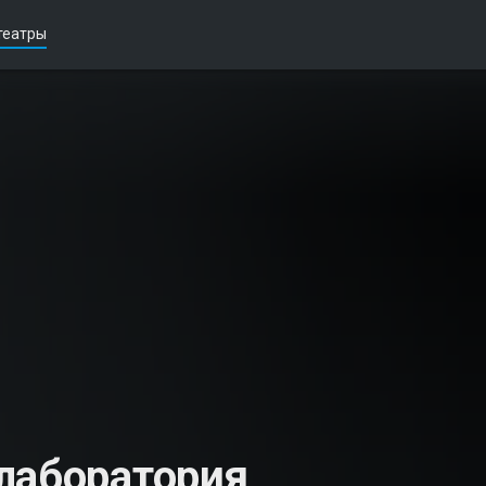
театры
лаборатория