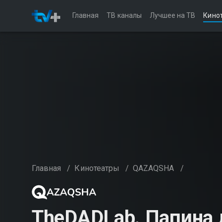
Главная
ТВ каналы
Лучшее на ТВ
Кино
Главная
/
Кинотеатры
/
QAZAQSHA
/
TheDADLab. Папина 