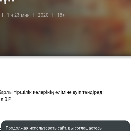
1 ч 23 мин
2020
18+
лық тіршілік иелерінің өліміне қауіп төндіреді.
л В.Р.
а
Продолжая использовать сайт, вы соглашаетесь