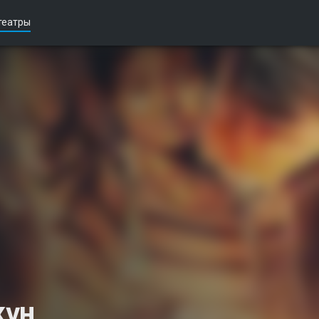
театры
күн