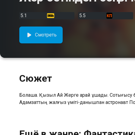
5.1
5.5
Смотреть
Сюжет
Болашақ. Қызыл Ай Жерге қарай ұшады. Соқтығысу бар
Адамзаттың жалғыз үміті-данышпан астронавт По
Ещё в жанре: Фантастик