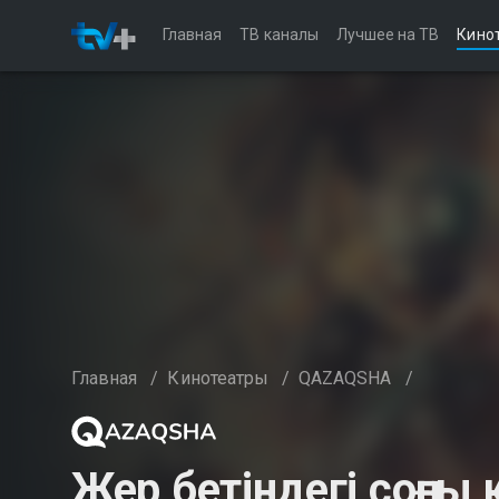
Главная
ТВ каналы
Лучшее на ТВ
Кино
Главная
/
Кинотеатры
/
QAZAQSHA
/
Жер бетіндегі соңғы 