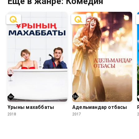
Ещё в жанре: Комедия
7.4
7.3
Ұрының махаббаты
Адельмандар отбасы
2018
2017