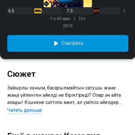
6.5
7.3
1 ч 43 мин
16+
2019
Смотреть
Сюжет
Зайырлы ханым, басқарылмайтын сатушы және
жаңа үйленген әйелді не біріктіреді? Олар ән айта
алады! Кішкене сәттілік қажет, ал үмітсіз әйелдер
командасы өз арманына жақындау үшін ақылды
Читать дальше
жоспар жасайды.