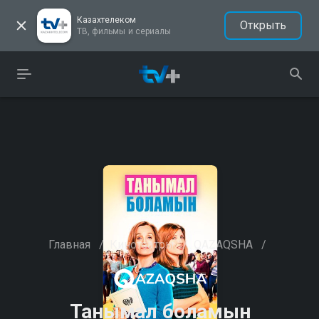
Казахтелеком
Открыть
ТВ, фильмы и сериалы
Главная
/
Кинотеатры
/
QAZAQSHA
/
Танымал боламын