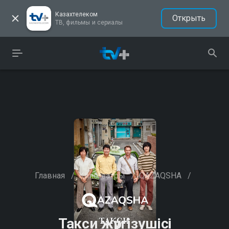
Казахтелеком
Открыть
ТВ, фильмы и сериалы
Главная
/
Кинотеатры
/
QAZAQSHA
/
Такси жүргізушісі