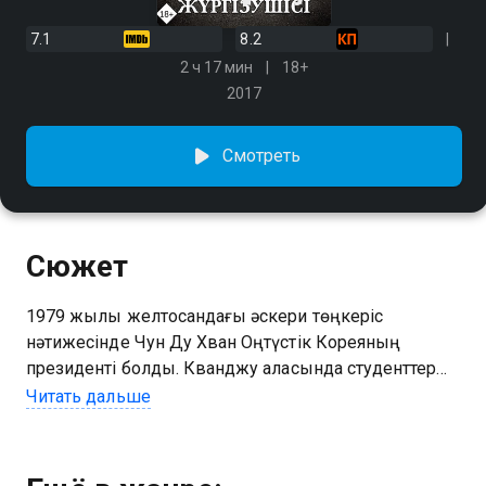
7.1
8.2
2 ч 17 мин
18+
2017
Смотреть
Сюжет
1979 жылы желтоқсандағы әскери төңкеріс
нәтижесінде Чун Ду Хван Оңтүстік Кореяның
президенті болды. Кванджу қаласында студенттер
демонстрациясына оқ атқаннан кейін жергілікті
Читать дальше
тұрғындар режимге жаппай наразылық акциясын
өткізуді ұйғарды. Диктатор көтерілісті басу үшін
әскери жасақтарды жібереді. Осы уақытта Токиода