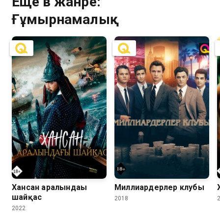
Ещё в жанре:
болған неміс газетінің тілшісі Кореяда болып жатқан
Ғұмырнамалық
шындықты сыртқы әлемге жеткізу үшін Кванджуға
енуді шешеді. Жақында әскери патрульдерден
жасырынуға тура келетінін білмеген немісті сеулдік
қарапайым такси жүргізушісі Ман-Сеоп ұрыс
аймағына және кері қайтаруға мәжбүр болды.
6.9
6.6
6.0
5.6
Хансан аралындағы
Миллиардерлер клубы
шайқас
2018
2022