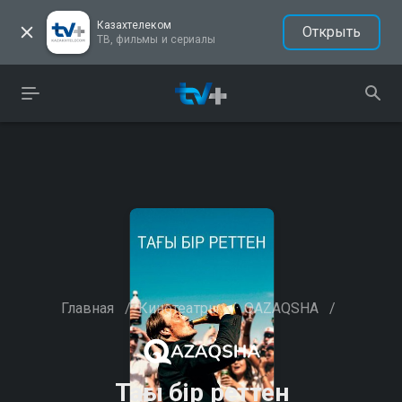
Казахтелеком
Открыть
ТВ, фильмы и сериалы
Главная
/
Кинотеатры
/
QAZAQSHA
/
Тағы бір реттен