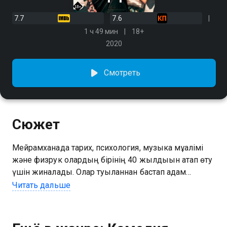
7.7
7.6
1 ч 49 мин
18+
2020
Смотреть
Сюжет
Мейрамханада тарих, психология, музыка мұғалімі
және физрук олардың бірінің 40 жылдығын атап өту
үшін жиналады. Олар туылғаннан бастап адам
қанында алкоголь тапшылығынан зардап шегеді
Читать дальше
және шынымен бақытты болу үшін аздап мас болу
керек деген ғылыми теорияны сынауды шешеді.
Достар либацияның олардың жұмысына және жеке