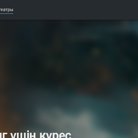
театры
нг үшін күрес