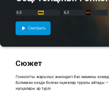
6.5
6.3
Смотреть
Сюжет
Гонконгтың жарылыс жөніндегі бас маманы комад
болмаған кезде болған оқиғалар туралы айтады —
нұсқалары әр түрлі.