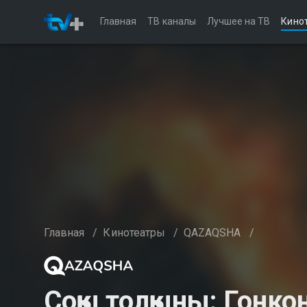
Главная
ТВ каналы
Лучшее на ТВ
Кино
Главная
/
Кинотеатры
/
QAZAQSHA
/
Соққы толқыны: Гонко