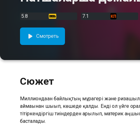
5.8
7.1
Смотреть
Сюжет
Миллиондаған байлықтың мұрагері және ризашыл
аймағынан шығып, көшеде қалды. Енді ол үйге ора
тітіркендіргіш тиіндерден арылып, материк аңшы
басталады.