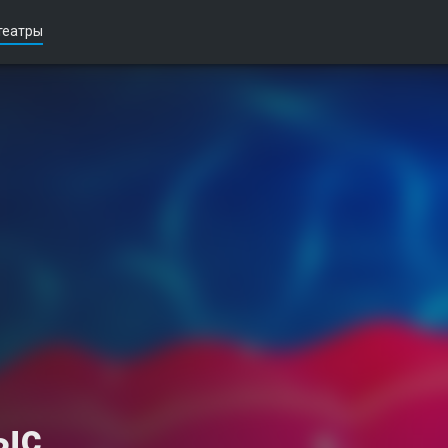
театры
ыс