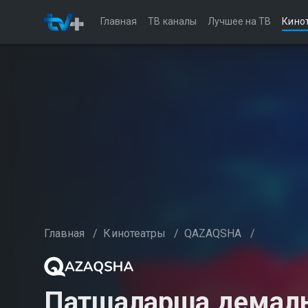
Главная
ТВ каналы
Лучшее на ТВ
Кино
Главная
/
Кинотеатры
/
QAZAQSHA
/
Патшаларша демал