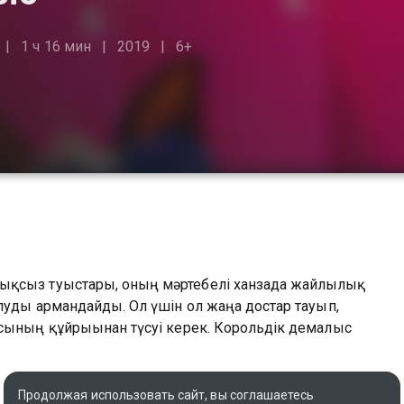
1 ч 16 мин
2019
6+
ықсыз туыстары, оның мәртебелі ханзада жайлылық
луды армандайды. Ол үшін ол жаңа достар тауып,
сының құйрығынан түсуі керек. Корольдік демалыс
Продолжая использовать сайт, вы соглашаетесь