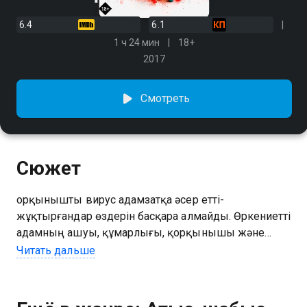
6.4
6.1
1 ч 24 мин
18+
2017
Смотреть
Сюжет
Қорқынышты вирус адамзатқа әсер етті-
жұқтырғандар өздерін басқара алмайды. Өркениетті
адамның ашуы, құмарлығы, қорқынышы және
басқа да эмоциялары мен импульстары жарылып
Читать дальше
кетеді, бірақ сегіз сағаттан кейін вирустың әсері
жойылады. Дерек Чо ірі заң фирмасында жақсы
лауазымға жету үшін ұзақ және ауыр жұмыс