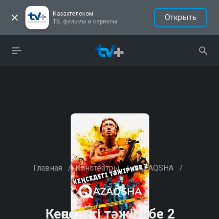
Казахтелеком
Открыть
ТВ, фильмы и сериалы
Главная
/
Кинотеатры
/
QAZAQSHA
/
Кеңседегі тәжірибе 2