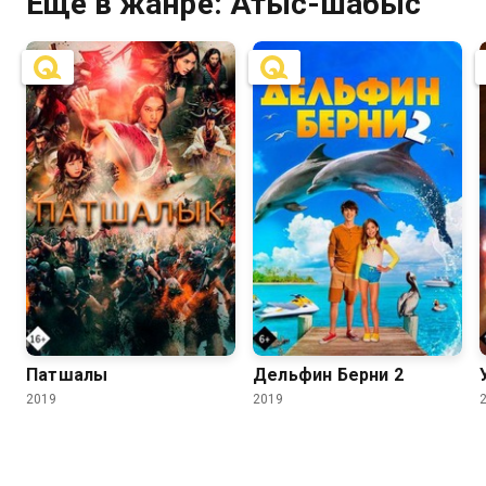
Ещё в жанре: Атыс-шабыс
7.0
6.8
8.7
4.6
Патшалық
Дельфин Берни 2
2019
2019