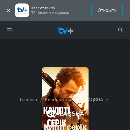
Казахтелеком
Открыть
ТВ, фильмы и сериалы
Главная
/
Кинотеатры
/
QAZAQSHA
/
Қауіпті серік