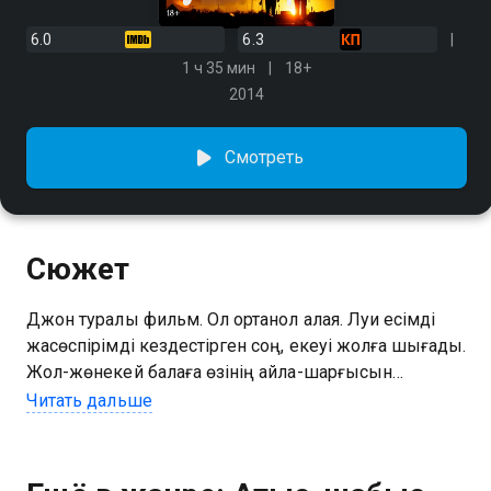
6.0
6.3
1 ч 35 мин
18+
2014
Смотреть
Сюжет
Джон туралы фильм. Ол ортанқол алаяқ. Луи есімді
жасөспірімді кездестірген соң, екеуі жолға шығады.
Жол-жөнекей балаға өзінің айла-шарғысын
үйретеді.
Читать дальше