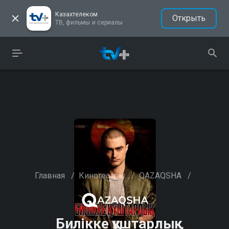
Казахтелеком
Открыть
ТВ, фильмы и сериалы
Главная
/
Кинотеатры
/
QAZAQSHA
/
Билікке құштарлық