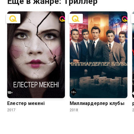
Ещё в жанре: Триллер
6.8
6.4
6.0
5.6
Елестер мекені
Миллиардерлер клубы
2017
2018