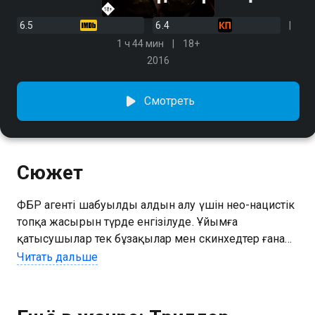
6.5
6.4
1 ч 44 мин
18+
2016
Смотреть
Сюжет
ФБР агенті шабуылдың алдын алу үшін нео-нацистік
топқа жасырын түрде енгізілуде. Ұйымға
қатысушылар тек бұзақылар мен скинхедтер ғана
емес, сонымен қатар идея үшін қаланы жоюға
Читать дальше
дайын қымбат костюмдер киген ауқатты және
Құрметті азаматтар.