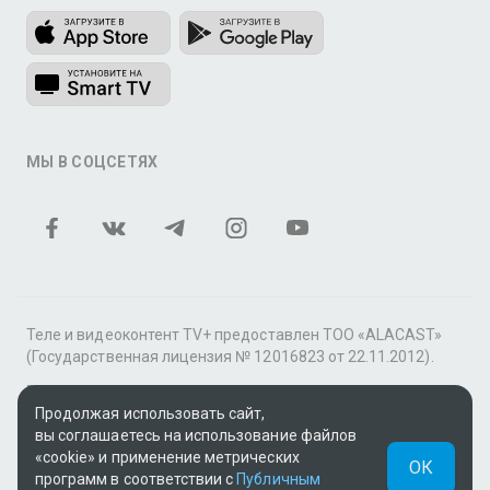
МЫ В СОЦСЕТЯХ
Теле и видеоконтент TV+ предоставлен ТОО «ALACAST»
(Государственная лицензия № 12016823 от 22.11.2012).
В рамках услуги «Видео по подписке» для «Пакета
фильмов и сериалов tv+» контент предоставляется
Продолжая использовать сайт,
онлайн-кинотеатром MEGOGO.
вы соглашаетесь на использование файлов
«cookie» и применение метрических
ОК
Поддержка: tvplus@telecom.kz
программ в соответствии с
Публичным