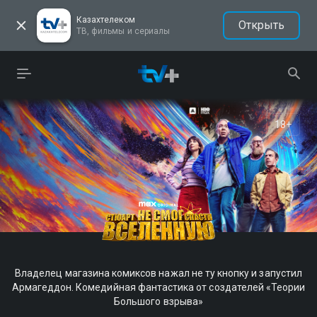
Казахтелеком
Открыть
ТВ, фильмы и сериалы
18+
б и Патрик пробивают дно Подземного царства.
Губка Боб и Патрик пробивают дно Подземного
агазина комиксов нажал не ту кнопку и запустил
Владелец магазина комиксов нажал не ту кнопку и запустил
же считает убытки. Продолжение культового
Крабс уже считает убытки. Продолжение ку
 Комедийная фантастика от создателей «Теории
Армагеддон. Комедийная фантастика от создателей «Теории
мультфильма!
мультфильма!
Большого взрыва»
Большого взрыва»