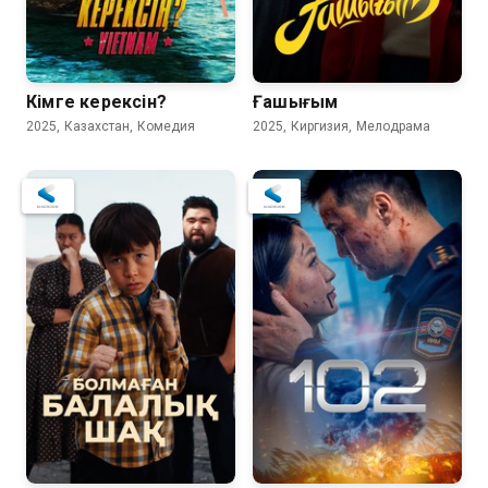
Кiмге керексiн?
Ғашығым
2025, Казахстан, Комедия
2025, Киргизия, Мелодрама