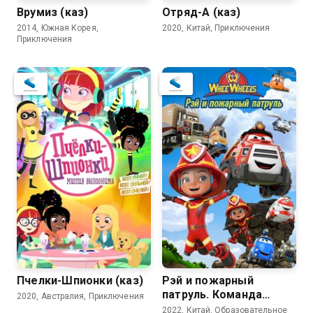
Врумиз (каз)
Отряд-А (каз)
2014, Южная Корея,
2020, Китай, Приключения
Приключения
Пчелки-Шпионки (каз)
Рэй и пожарный
патруль. Команда
2020, Австралия, Приключения
ВиВилз (каз)
2022, Китай, Образовательное