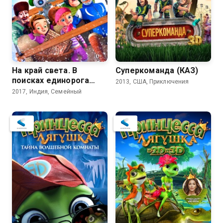
На край света. В
Суперкоманда (КАЗ)
поисках единорога
2013, США, Приключения
(КАЗ)
2017, Индия, Семейный