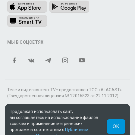
МЫ В СОЦСЕТЯХ
Теле и видеоконтент TV+ предоставлен ТОО «ALACAST»
(Государственная лицензия № 12016823 от 22.11.2012).
В рамках услуги «Видео по подписке» для «Пакета
фильмов и сериалов tv+» контент предоставляется
Продолжая использовать сайт,
онлайн-кинотеатром MEGOGO.
вы соглашаетесь на использование файлов
«cookie» и применение метрических
ОК
Поддержка: tvplus@telecom.kz
программ в соответствии с
Публичным