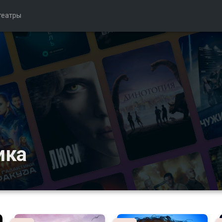
театры
ика