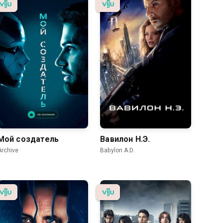
Мой создатель
Вавилон Н.Э.
Archive
Babylon A.D.