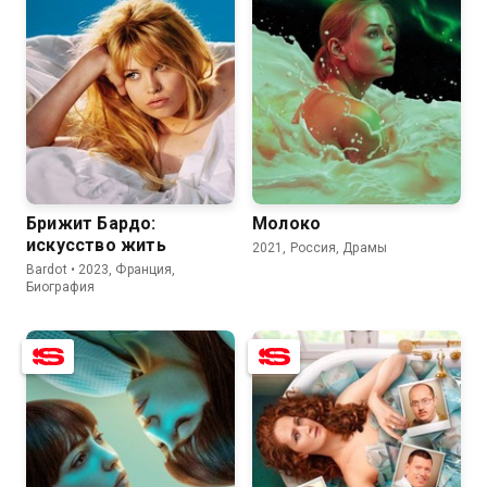
6.8
6.6
7.4
6.5
Брижит Бардо:
Молоко
искусство жить
2021, Россия, Драмы
Bardot • 2023, Франция,
Биография