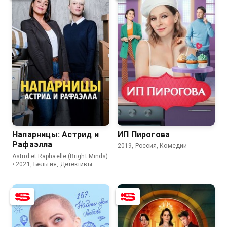
8.5
8.2
7.8
6.5
Напарницы: Астрид и
ИП Пирогова
Рафаэлла
2019, Россия, Комедии
Astrid et Raphaëlle (Bright Minds)
• 2021, Бельгия, Детективы