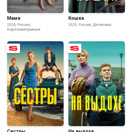
7.6
5.2
Мама
Кошка
2024, Россия,
2023, Россия, Детективы
Короткометражные
7.0
4.5
8.0
6.7
Сестры
На выдохе