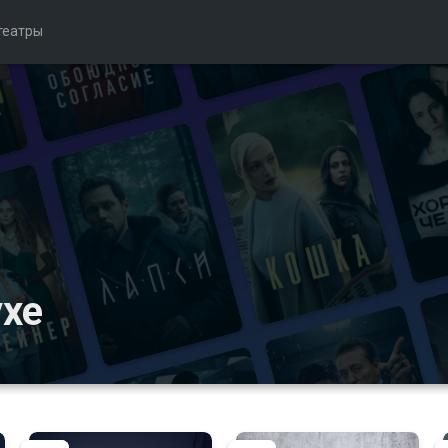
театры
ухе