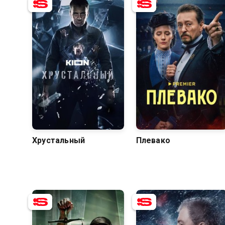
8.3
7.7
8.3
6.3
Хрустальный
Плевако