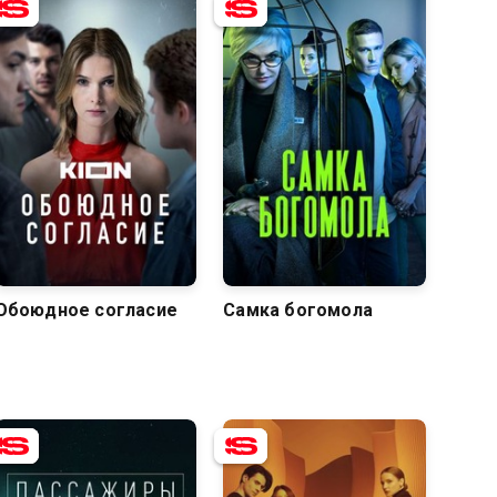
7.6
6.6
7.9
6.5
Обоюдное согласие
Самка богомола