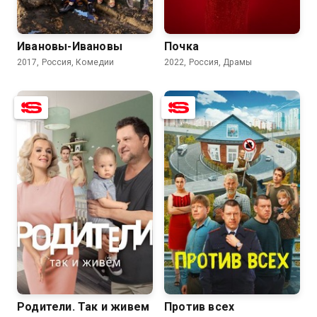
7.8
6.6
7.4
7.0
Ивановы-Ивановы
Почка
2017, Россия, Комедии
2022, Россия, Драмы
7.1
8.3
7.7
6.3
Родители. Так и живем
Против всех