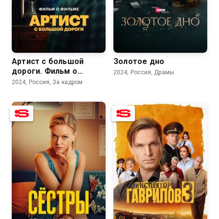
8.3
8.1
7.3
Артист с большой
Золотое дно
дороги. Фильм о
2024, Россия, Драмы
фильме
2024, Россия, За кадром