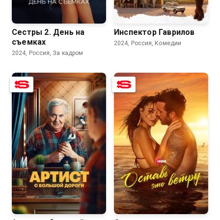
8.2
7.5
Сестры 2. День на
Инспектор Гаврилов
съемках
2024, Россия, Комедии
2024, Россия, За кадром
7.5
5.9
8.1
6.7