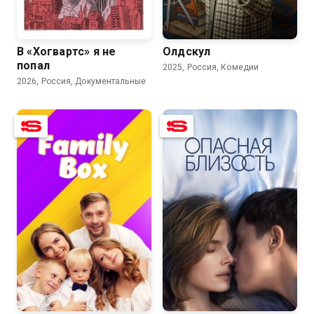
8.9
8.1
5.8
В «Хогвартс» я не
Олдскул
попал
2025, Россия, Комедии
2026, Россия, Документальные
8.9
7.7
7.1