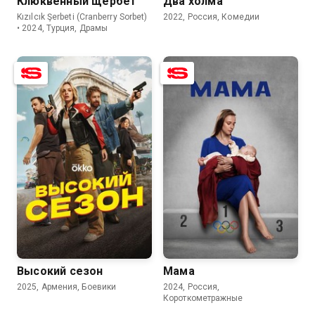
Клюквенный щербет
Два холма
Kızılcık Şerbeti (Cranberry Sorbet)
2022, Россия, Комедии
• 2024, Турция, Драмы
7.6
7.2
6.4
Высокий сезон
Мама
2025, Армения, Боевики
2024, Россия,
Короткометражные