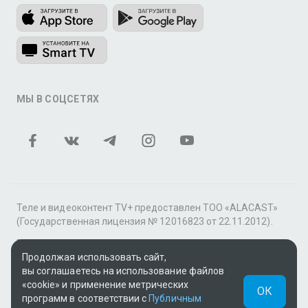
МЫ В СОЦСЕТЯХ
Теле и видеоконтент TV+ предоставлен ТОО «ALACAST»
(Государственная лицензия № 12016823 от 22.11.2012).
В рамках услуги «Видео по подписке» для «Пакета
фильмов и сериалов tv+» контент предоставляется
Продолжая использовать сайт,
онлайн-кинотеатром MEGOGO.
вы соглашаетесь на использование файлов
«cookie» и применение метрических
ОК
Поддержка: tvplus@telecom.kz
программ в соответствии с
Публичным