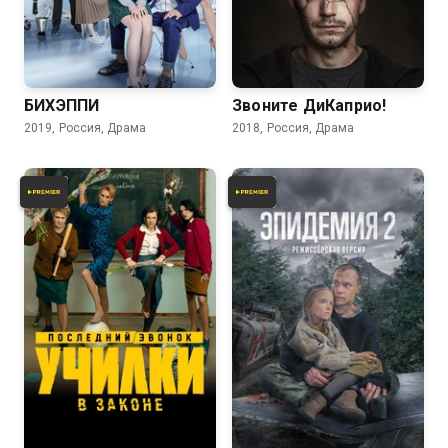
7.0
6.0
7.0
6.7
БИХЭППИ
Звоните ДиКаприо!
2019, Россия, Драма
2018, Россия, Драма
6.7