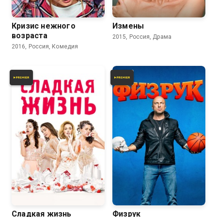
6.2
6.5
8.0
7.2
Кризис нежного
Измены
возраста
2015, Россия, Драма
2016, Россия, Комедия
7.8
7.0
7.6
6.5
Сладкая жизнь
Физрук